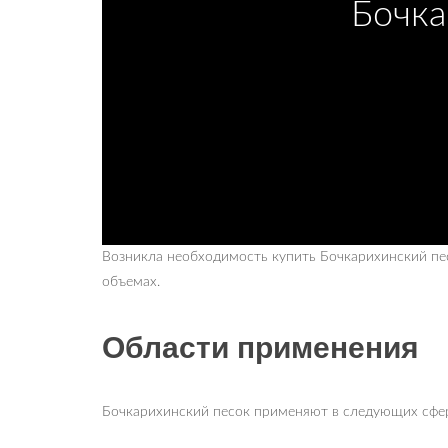
Бочка
Возникла необходимость купить Бочкарихинский п
объемах.
Области применения
Бочкарихинский песок применяют в следующих сфер