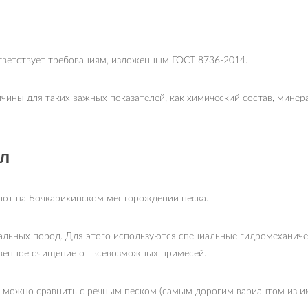
тветствует требованиям, изложенным ГОСТ 8736-2014.
ины для таких важных показателей, как химический состав, минера
ал
ют на Бочкарихинском месторождении песка.
льных пород. Для этого используются специальные гидромеханич
ственное очищение от всевозможных примесей.
 можно сравнить с речным песком (самым дорогим вариантом из и