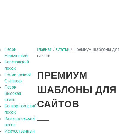
Песок
Главная
/
Статьи
/
Премиум шаблоны для
Невьянский
сайтов
Березовский
песок
ПРЕМИУМ
Песок речной
Становая
ШАБЛОНЫ ДЛЯ
Песок
Высокая
степь
САЙТОВ
Бочкарихинский
песок
Камышловский
песок
Искусственный