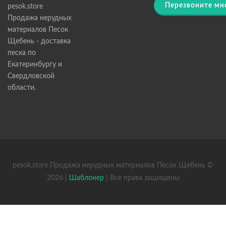
Перезвоните мн
pesok.store
Продажа нерудных
материалов Песок
Щебень - доставка
песка по
Екатеринбургу и
Свердловской
области.
pesok.store Продажа нерудных материалов Песок Щебень ©
2026 |
Шаблонер
| Все права защищены